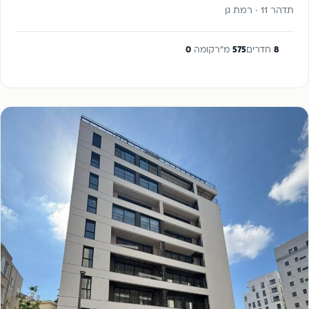
תדהר 11 · רמת גן
8
חדרים
575
מ"ר
קומה
0