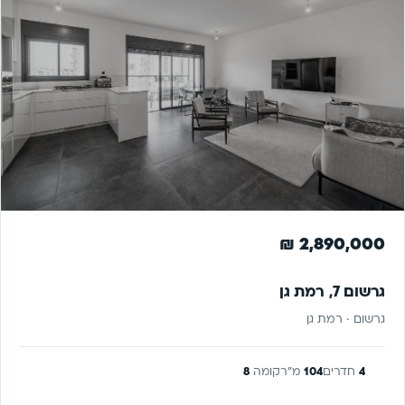
נמכר
למכירה
2,890,000 ₪
גרשום 7, רמת גן
גרשום · רמת גן
4
חדרים
104
מ"ר
קומה
8