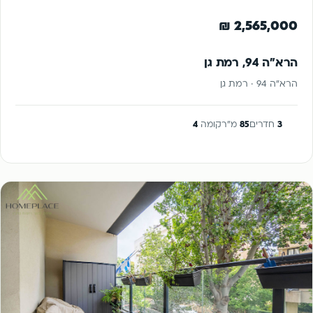
למכירה
2,565,000 ₪
הרא"ה 94, רמת גן
הרא"ה 94 · רמת גן
3
חדרים
85
מ"ר
קומה
4