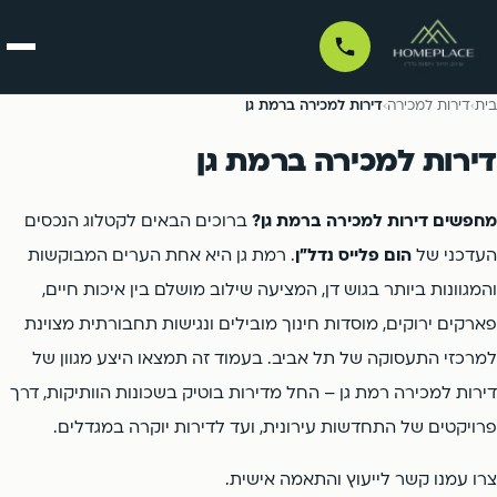
בית
בית
›
דירות למכירה
›
דירות למכירה ברמת גן
דירות למכירה ברמת גן
דירות למכירה
מחפשים דירות למכירה ברמת גן?
ברוכים הבאים לקטלוג הנכסים
דירות למכירה לפי עיר
לכל הדירות למכירה ←
דירות להשכרה
העדכני של
הום פלייס נדל"ן
. רמת גן היא אחת הערים המבוקשות
והמגוונות ביותר בגוש דן, המציעה שילוב מושלם בין איכות חיים,
דירות להשכרה לפי עיר
לכל הדירות להשכרה ←
ניהול נכסים
תל אביב
בת ים
פארקים ירוקים, מוסדות חינוך מובילים ונגישות תחבורתית מצוינת
רמת גן
גבעתיים
למרכזי התעסוקה של תל אביב. בעמוד זה תמצאו היצע מגוון של
פרויקטים
תל אביב
בת ים
דירות למכירה רמת גן – החל מדירות בוטיק בשכונות הוותיקות, דרך
בני ברק
חולון
רמת גן
גבעתיים
פרויקטים של התחדשות עירונית, ועד לדירות יוקרה במגדלים.
סוכנים
אור יהודה
קריית אונו
בני ברק
חולון
צרו עמנו קשר לייעוץ והתאמה אישית.