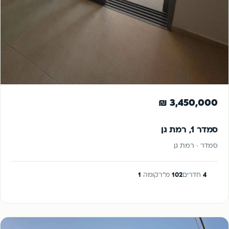
למכירה
3,450,000 ₪
סמדר 1, רמת גן
סמדר · רמת גן
4
חדרים
102
מ"ר
קומה
1