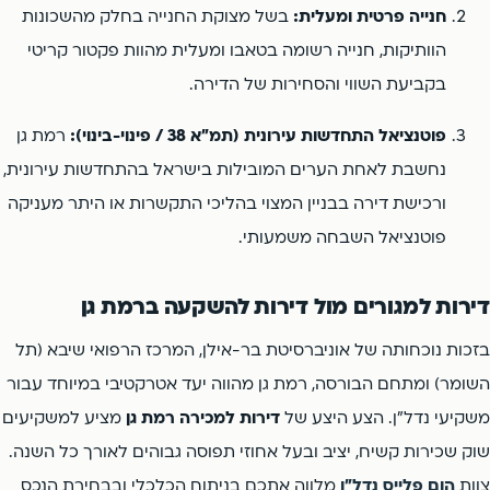
חנייה פרטית ומעלית:
בשל מצוקת החנייה בחלק מהשכונות
הוותיקות, חנייה רשומה בטאבו ומעלית מהוות פקטור קריטי
בקביעת השווי והסחירות של הדירה.
פוטנציאל התחדשות עירונית (תמ"א 38 / פינוי-בינוי):
רמת גן
נחשבת לאחת הערים המובילות בישראל בהתחדשות עירונית,
ורכישת דירה בבניין המצוי בהליכי התקשרות או היתר מעניקה
פוטנציאל השבחה משמעותי.
דירות למגורים מול דירות להשקעה ברמת גן
בזכות נוכחותה של אוניברסיטת בר-אילן, המרכז הרפואי שיבא (תל
השומר) ומתחם הבורסה, רמת גן מהווה יעד אטרקטיבי במיוחד עבור
משקיעי נדל"ן. הצע היצע של
דירות למכירה רמת גן
מציע למשקיעים
שוק שכירות קשיח, יציב ובעל אחוזי תפוסה גבוהים לאורך כל השנה.
צוות
הום פלייס נדל"ן
מלווה אתכם בניתוח הכלכלי ובבחירת הנכס