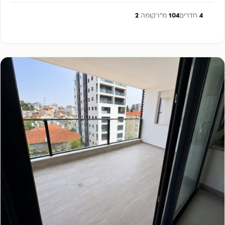
4
חדרים
104
מ"ר
קומה
2