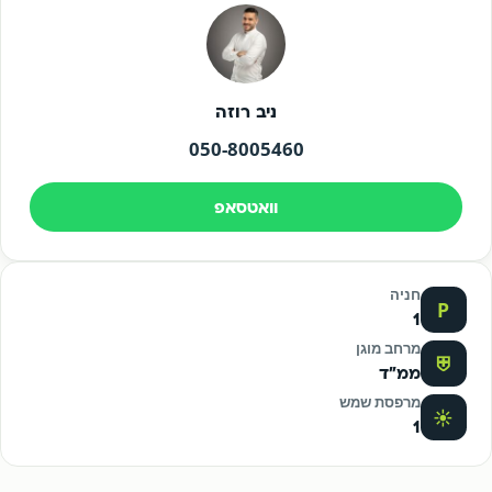
ניב רוזה
050-8005460
וואטסאפ
חניה
P
1
מרחב מוגן
⛨
ממ"ד
מרפסת שמש
☀
1