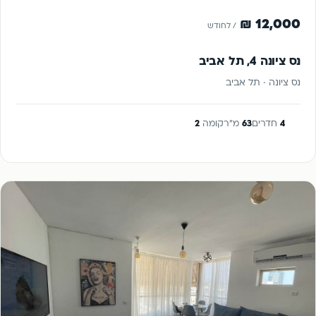
להשכרה
12,000 ₪
/ לחודש
נס ציונה 4, תל אביב
נס ציונה · תל אביב
4
חדרים
63
מ"ר
קומה
2