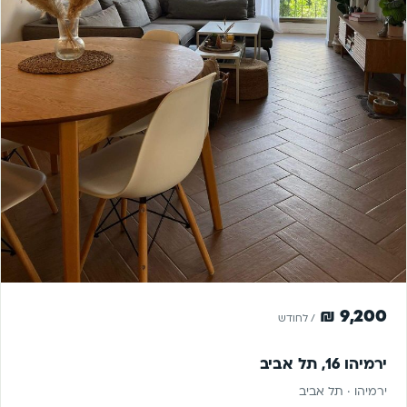
להשכרה
9,200 ₪
/ לחודש
ירמיהו 16, תל אביב
ירמיהו · תל אביב