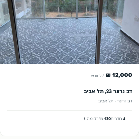
להשכרה
12,000 ₪
/ לחודש
דב גרונר 23, תל אביב
דב גרונר · תל אביב
4
חדרים
120
מ"ר
קומה
1