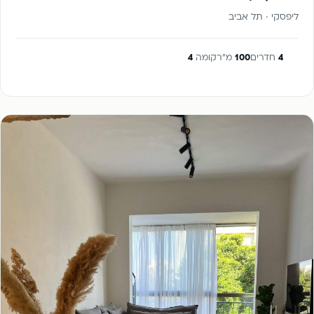
ליפסקי · תל אביב
4
חדרים
100
מ"ר
קומה
4