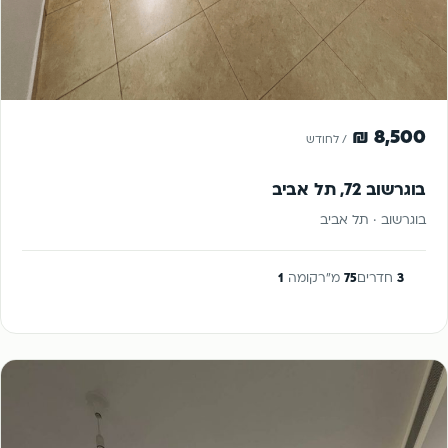
להשכרה
8,500 ₪
/ לחודש
בוגרשוב 72, תל אביב
בוגרשוב · תל אביב
3
חדרים
75
מ"ר
קומה
1