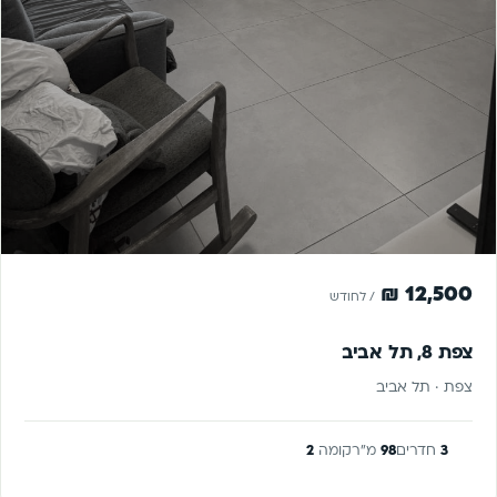
הושכר
להשכרה
12,500 ₪
/ לחודש
צפת 8, תל אביב
צפת · תל אביב
3
חדרים
98
מ"ר
קומה
2