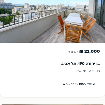
להשכרה
22,000 ₪
/ לחודש
בן יהודה 190, תל אביב
בן יהודה · תל אביב
4
חדרים
190
מ"ר
קומה
6