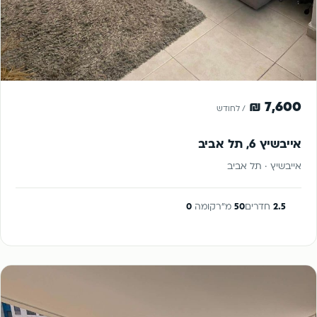
להשכרה
7,600 ₪
/ לחודש
אייבשיץ 6, תל אביב
אייבשיץ · תל אביב
2.5
חדרים
50
מ"ר
קומה
0