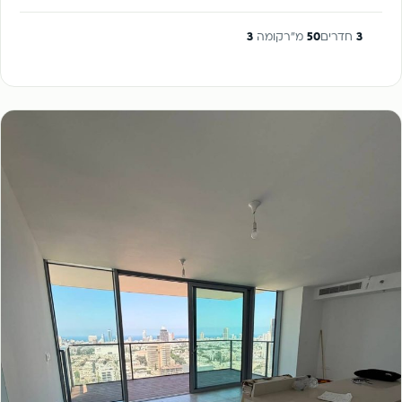
3
חדרים
50
מ"ר
קומה
3