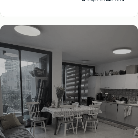
5
חדרים
134
מ"ר
קומה
18