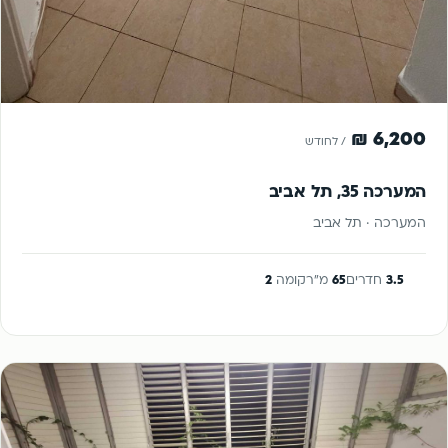
להשכרה
6,200 ₪
/ לחודש
המערכה 35, תל אביב
המערכה · תל אביב
3.5
חדרים
65
מ"ר
קומה
2