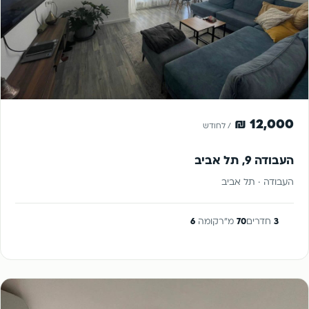
להשכרה
12,000 ₪
/ לחודש
העבודה 9, תל אביב
העבודה · תל אביב
3
חדרים
70
מ"ר
קומה
6