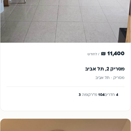
להשכרה
11,400 ₪
/ לחודש
מסריק 2, תל אביב
מסריק · תל אביב
4
חדרים
104
מ"ר
קומה
3