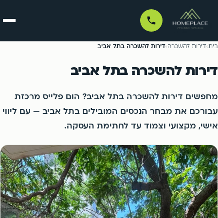
בית
בית
›
דירות להשכרה
›
דירות להשכרה בתל אביב
דירות להשכרה בתל אביב
דירות למכירה
מחפשים דירות להשכרה בתל אביב? הום פלייס מרכזת
דירות למכירה לפי עיר
לכל הדירות למכירה ←
דירות להשכרה
עבורכם את מבחר הנכסים המובילים בתל אביב — עם ליווי
אישי, מקצועי וצמוד עד לחתימת העסקה.
דירות להשכרה לפי עיר
לכל הדירות להשכרה ←
ניהול נכסים
תל אביב
בת ים
רמת גן
גבעתיים
פרויקטים
תל אביב
בת ים
בני ברק
חולון
רמת גן
גבעתיים
סוכנים
אור יהודה
קריית אונו
בני ברק
חולון