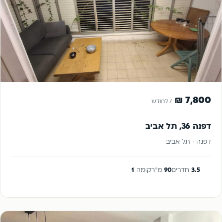
להשכרה
7,800 ₪
/ לחודש
דפנה 36, תל אביב
דפנה · תל אביב
3.5
חדרים
90
מ"ר
קומה
1