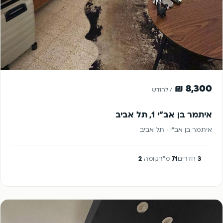
להשכרה
8,300 ₪
/ לחודש
איתמר בן אב"י 1, תל אביב
איתמר בן אב"י · תל אביב
3
חדרים
71
מ"ר
קומה
2