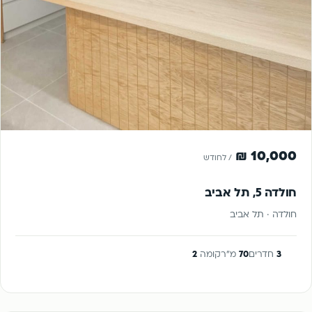
להשכרה
10,000 ₪
/ לחודש
חולדה 5, תל אביב
חולדה · תל אביב
3
חדרים
70
מ"ר
קומה
2