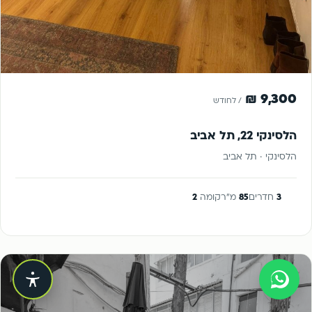
להשכרה
9,300 ₪
/ לחודש
הלסינקי 22, תל אביב
הלסינקי · תל אביב
3
חדרים
85
מ"ר
קומה
2