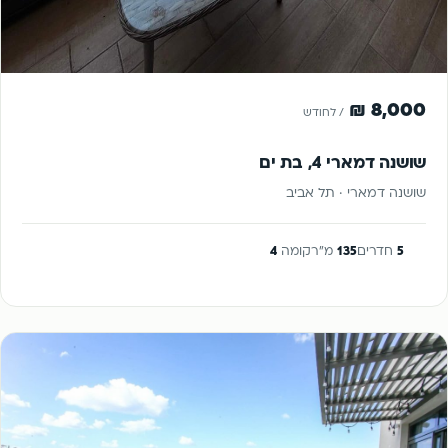
להשכרה
8,000 ₪
/ לחודש
שושנה דמארי 4, בת ים
שושנה דמארי · תל אביב
5
חדרים
135
מ"ר
קומה
4