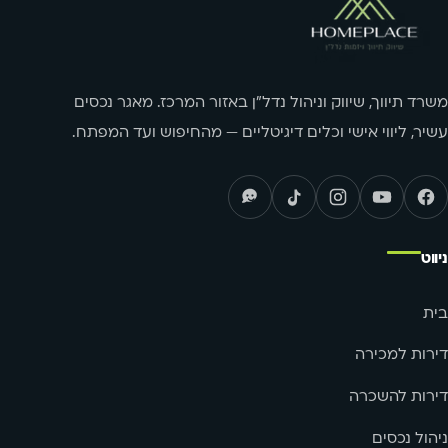
פתח תקווה
הרצליה
צור קשר
אור יהודה
קריית אונו
רמת השרון
ארסוף
פתח תקווה
הרצליה
יהוד
כפר סבא
משרד תיווך, שיווק וניהול נדל"ן באזור המרכז. מאגר נכסים
רמת השרון
ארסוף
עשיר, ליווי אישי וכלים דיגיטליים — מהחיפוש ועד המפתח.
כפר שמריהו
יהוד
כפר סבא
כפר שמריהו
ניווט
בית
דירות למכירה
דירות להשכרה
ניהול נכסים