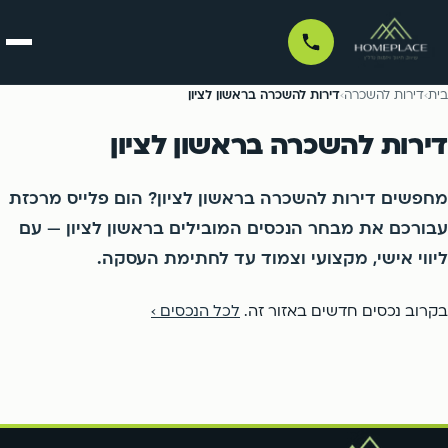
בית
בית
›
דירות להשכרה
›
דירות להשכרה בראשון לציון
דירות להשכרה בראשון לציון
דירות למכירה
מחפשים דירות להשכרה בראשון לציון? הום פלייס מרכזת
דירות למכירה לפי עיר
לכל הדירות למכירה ←
דירות להשכרה
עבורכם את מבחר הנכסים המובילים בראשון לציון — עם
ליווי אישי, מקצועי וצמוד עד לחתימת העסקה.
דירות להשכרה לפי עיר
לכל הדירות להשכרה ←
ניהול נכסים
תל אביב
בת ים
בקרוב נכסים חדשים באזור זה.
לכל הנכסים ›
רמת גן
גבעתיים
פרויקטים
תל אביב
בת ים
בני ברק
חולון
רמת גן
גבעתיים
סוכנים
אור יהודה
קריית אונו
בני ברק
חולון