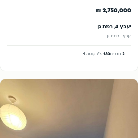
להשקעה
2,750,000 ₪
יעבץ 4, רמת גן
יעבץ · רמת גן
2
חדרים
180
מ"ר
קומה
1