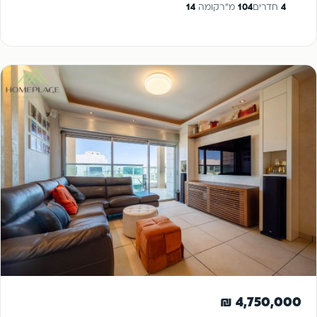
4
חדרים
104
מ"ר
קומה
14
להשקעה
4,750,000 ₪