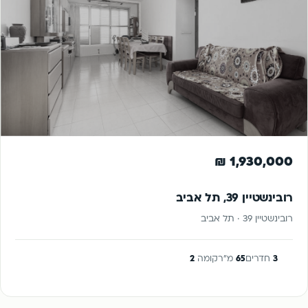
נמכר
להשקעה
1,930,000 ₪
רובינשטיין 39, תל אביב
רובינשטיין 39 · תל אביב
3
חדרים
65
מ"ר
קומה
2