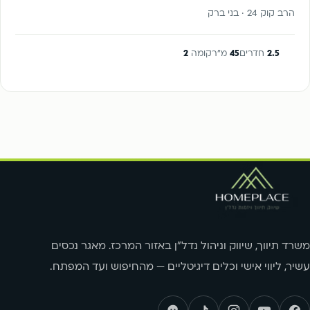
הרב קוק 24 · בני ברק
2.5
חדרים
45
מ"ר
קומה
2
משרד תיווך, שיווק וניהול נדל"ן באזור המרכז. מאגר נכסים
עשיר, ליווי אישי וכלים דיגיטליים — מהחיפוש ועד המפתח.