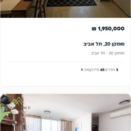
להשקעה
1,950,000 ₪
סומקן 20, תל אביב
סומקן 20 · תל אביב
3
חדרים
65
מ"ר
קומה
1