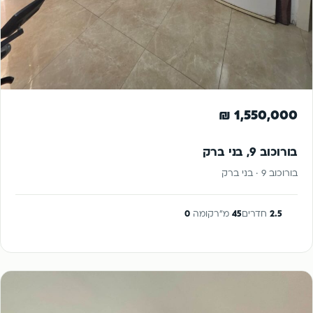
להשקעה
1,550,000 ₪
בורוכוב 9, בני ברק
בורוכוב 9 · בני ברק
2.5
חדרים
45
מ"ר
קומה
0