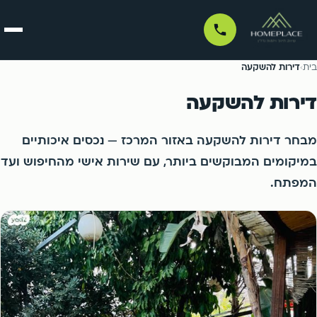
בית
בית
›
דירות להשקעה
דירות להשקעה
דירות למכירה
מבחר דירות להשקעה באזור המרכז — נכסים איכותיים
דירות למכירה לפי עיר
לכל הדירות למכירה ←
דירות להשכרה
במיקומים המבוקשים ביותר, עם שירות אישי מהחיפוש ועד
המפתח.
דירות להשכרה לפי עיר
לכל הדירות להשכרה ←
ניהול נכסים
תל אביב
בת ים
רמת גן
גבעתיים
פרויקטים
תל אביב
בת ים
בני ברק
חולון
רמת גן
גבעתיים
סוכנים
אור יהודה
קריית אונו
בני ברק
חולון