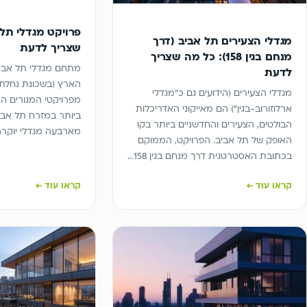
פרויקט מגדלי תל 
מגדלי הצעירים תל אביב (דרך
שצריך לדעת
מנחם בגין 158): כל מה שצריך
מתחם מגדלי תל אבי
לדעת
הארץ (בשכונת נחלת 
מגדלי הצעירים (הידועים גם כ"מגדלי
מפרויקטי המגורים הא
ארלוזורוב-בגין") הם מאייקוני האדריכלות
ביותר במזרח תל אבי
הבולטים, הצעירים והחדשניים ביותר בקו
מארבעה מגדלי יוקרה
האופק של תל אביב. הפרויקט, הממוקם
בכתובת האסטרטגית דרך מנחם בגין 158…
קראו עוד ←
קראו עוד ←