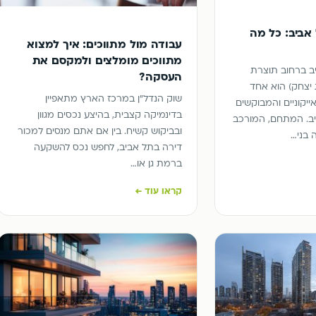
אביב: כל מה
עבודה מול מתווכים: איך למצוא
מתווכים מומלצים ולמקסם את
ב ברחוב תוצרת
העסקה?
יצחק) הוא אחד
שוק הנדל"ן במרכז הארץ מתאפיין
ייקוניים והמבוקשים
בדינמיקה קצבית, בהיצע נכסים מגוון
ב. המתחם, המורכב
ובביקוש קשיח. בין אם אתם מנסים למכור
 בני…
דירה בתל אביב, לחפש נכס להשקעה
ברמת גן או…
קראו עוד ←