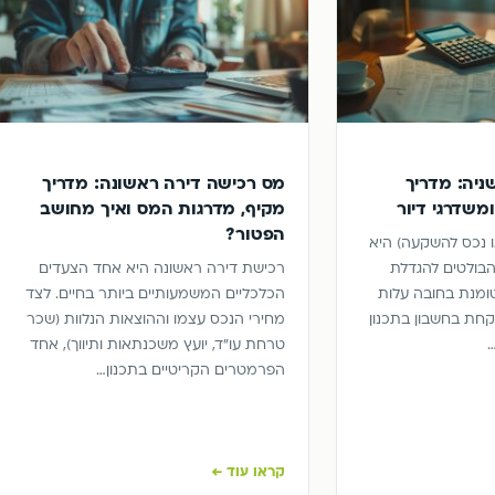
ניה: מדריך
מס רכישה דירה ראשונה: מדריך
משדרגי דיור
מקיף, מדרגות המס ואיך מחושב
הפטור?
ו נכס להשקעה) היא
בולטים להגדלת
רכישת דירה ראשונה היא אחד הצעדים
טומנת בחובה עלות
הכלכליים המשמעותיים ביותר בחיים. לצד
חת בחשבון בתכנון
מחירי הנכס עצמו וההוצאות הנלוות (שכר
טרחת עו"ד, יועץ משכנתאות ותיווך), אחד
הפרמטרים הקריטיים בתכנון…
קראו עוד ←