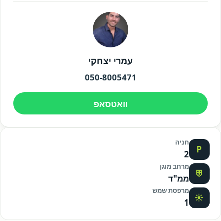
עמרי יצחקי
050-8005471
וואטסאפ
חניה
P
2
מרחב מוגן
⛨
ממ"ד
מרפסת שמש
☀
1