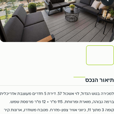
פתח תקווה
הרצליה
צור קשר
אור יהודה
קריית אונו
רמת השרון
ארסוף
פתח תקווה
הרצליה
יהוד
כפר סבא
רמת השרון
ארסוף
כפר שמריהו
יהוד
כפר סבא
1
/6
כפר שמריהו
תיאור הנכס
למכירה בגוש הגדול, לוי אשכול 57. דירת 5 חדרים מעוצבת אדריכלית
ברמה גבוהה, מוארת ומרווחת. 115 מ"ר + 12 מ"ר מרפסת שמש.
קומה 3 מתוך 11, כיווני אוויר צפון-מזרח. מטבח משודרג, ארונות קיר