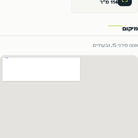
114 מ"ר
מיקום
אנצו סירני 15, גבעתיים