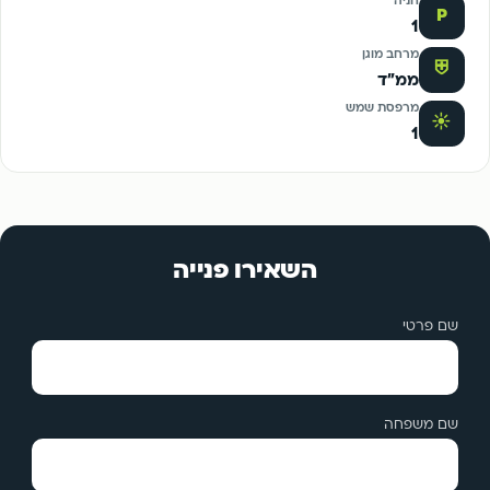
חניה
P
1
מרחב מוגן
⛨
ממ"ד
מרפסת שמש
☀
1
השאירו פנייה
שם פרטי
שם משפחה