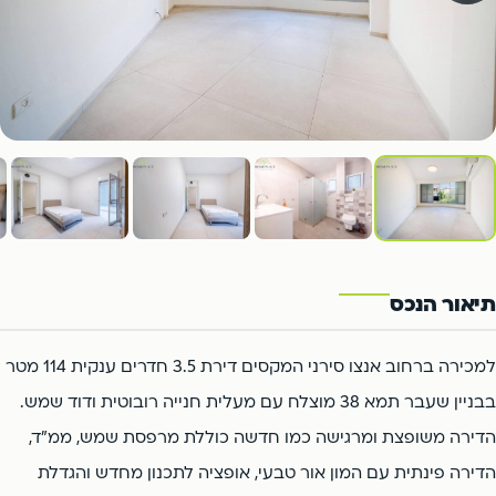
פתח תקווה
הרצליה
צור קשר
אור יהודה
קריית אונו
רמת השרון
ארסוף
פתח תקווה
הרצליה
יהוד
כפר סבא
רמת השרון
ארסוף
כפר שמריהו
1
/18
יהוד
כפר סבא
כפר שמריהו
תיאור הנכס
למכירה ברחוב אנצו סירני המקסים דירת 3.5 חדרים ענקית 114 מטר
בבניין שעבר תמא 38 מוצלח עם מעלית חנייה רובוטית ודוד שמש.
הדירה משופצת ומרגישה כמו חדשה כוללת מרפסת שמש, ממ"ד,
הדירה פינתית עם המון אור טבעי, אופציה לתכנון מחדש והגדלת