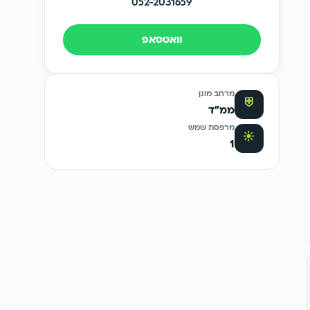
052-2031659
וואטסאפ
מרחב מוגן
⛨
ממ"ד
מרפסת שמש
☀
1