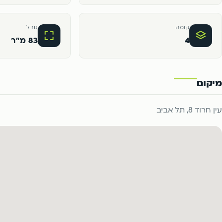
קומה
גודל
4
83 מ"ר
מיקום
עין חרוד 8, תל אביב