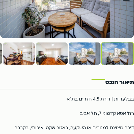
פתח תקווה
הרצליה
צור קשר
אור יהודה
קריית אונו
רמת השרון
ארסוף
פתח תקווה
הרצליה
יהוד
כפר סבא
רמת השרון
ארסוף
כפר שמריהו
1
/11
יהוד
כפר סבא
כפר שמריהו
תיאור הנכס
בבלעדיות | דירת 4.5 חדרים בת"א
רח' אסא קדמוני 7, תל אביב
דירה מצוינת למגורים או השקעה, באזור שקט ואיכותי, בקרבה