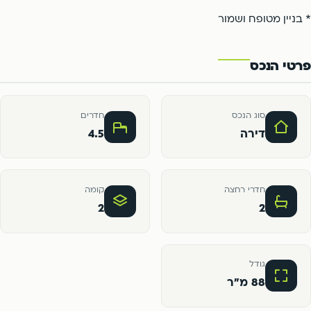
* בניין מטופח ושמור
פרטי הנכס
סוג הנכס
חדרים
דירה
4.5
חדרי רחצה
קומה
2
2
גודל
88 מ"ר