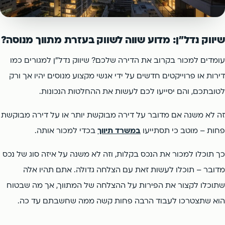
פתח תקווה
הרצליה
צור קשר
אור יהודה
קריית אונו
רמת השרון
ארסוף
פתח תקווה
הרצליה
שיווק נדל"ן: מדוע שווה לשווק בעזרת מתווך מנוסה?
יהוד
כפר סבא
רמת השרון
ארסוף
עומדים למכור בקרוב את הדירה שלכם? שיווק נדל"ן למגורים כמו
כפר שמריהו
דירות או פרוייקטים חדשים על ידי אנשי מקצוע מנוסים יהיו אך ורק
יהוד
כפר סבא
לטובתכם, והם יסייעו לכם לעשות את ההחלטות הנכונות.
כפר שמריהו
זה לא משנה אם מדובר על דירה מבוקשת יותר או על דירה מבוקשת
פחות – מוטב כי תסתייעו
במשרד תיווך
בכדי למכור אותה.
כך תוכלו למכור את הנכס בקלות, וזה לא משנה על איזה סוג של נכס
מדובר – תוכלו לעשות זאת עם הצלחה גדולה. אתם תהיו אלה
שתוכלו לקצור את הפירות על ההצלחה של המתווך, אך מה שבטוח
הוא שתצטרכו לעבוד הרבה פחות קשה ממה שחשבתם עד כה.